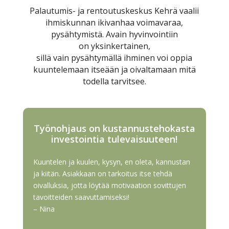
Palautumis- ja rentoutuskeskus Kehrä vaalii
ihmiskunnan ikivanhaa voimavaraa,
pysähtymistä. Avain hyvinvointiin
on yksinkertainen,
sillä vain pysähtymällä ihminen voi oppia
kuuntelemaan itseään ja oivaltamaan mitä
todella tarvitsee.
Työnohjaus on kustannustehokasta
investointia tulevaisuuteen!
Kuuntelen ja kuulen, kysyn, en oleta, kannustan
ja kiitän. Asiakkaan on tarkoitus itse tehdä
oivalluksia, jotta löytää motivaation sovittujen
tavoitteiden saavuttamiseksi!
– Nina