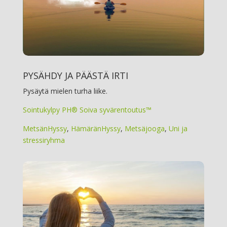
PYSÄHDY JA PÄÄSTÄ IRTI
Pysäytä mielen turha liike.
Sointukylpy PH® Soiva syvärentoutus™
MetsänHyssy
,
HämäränHyssy
,
Metsäjooga
,
Uni ja
stressiryhma