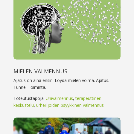
MIELEN VALMENNUS
Ajatus on aina ensin. Löydä mielen voima. Ajatus.
Tunne. Toiminta.
Toteutustapoja:
Univalmennus
,
terapeuttinen
keskustelu
,
urheilijoiden psyykkinen valmennus