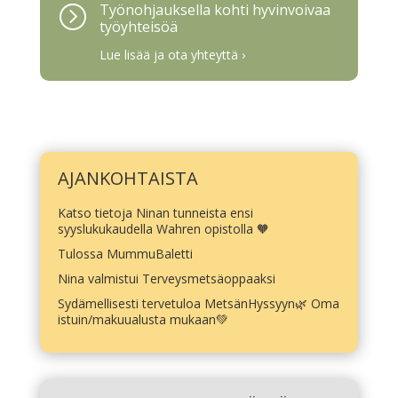
Työnohjauksella kohti hyvinvoivaa
=
työyhteisöä
Lue lisää ja ota yhteyttä ›
AJANKOHTAISTA
Katso tietoja Ninan tunneista ensi
syyslukukaudella Wahren opistolla 🧡
Tulossa MummuBaletti
Nina valmistui Terveysmetsäoppaaksi
Sydämellisesti tervetuloa MetsänHyssyyn🌿 Oma
istuin/makuualusta mukaan💚