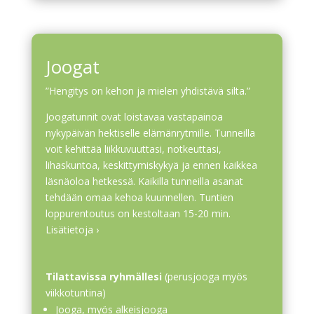
Joogat
”Hengitys on kehon ja mielen yhdistävä silta.”
Joogatunnit ovat loistavaa vastapainoa
nykypäivän hektiselle elämänrytmille. Tunneilla
voit kehittää liikkuvuuttasi, notkeuttasi,
lihaskuntoa, keskittymiskykyä ja ennen kaikkea
läsnäoloa hetkessä. Kaikilla tunneilla asanat
tehdään omaa kehoa kuunnellen. Tuntien
loppurentoutus on kestoltaan 15-20 min.
Lisätietoja ›
Tilattavissa ryhmällesi
(perusjooga myös
viikkotuntina)
Jooga, myös alkeisjooga