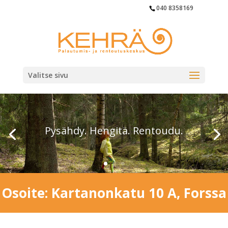
040 8358169
Valitse sivu
Pysähdy. Hengitä. Rentoudu.
Osoite: Kartanonkatu 10 A, Forssa