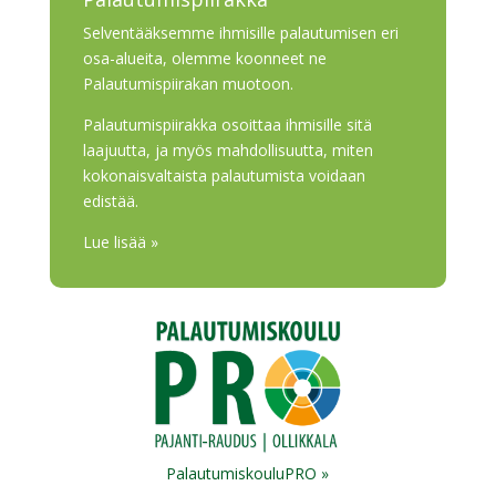
Selventääksemme ihmisille palautumisen eri
osa-alueita, olemme koonneet ne
Palautumispiirakan muotoon.
Palautumispiirakka osoittaa ihmisille sitä
laajuutta, ja myös mahdollisuutta, miten
kokonaisvaltaista palautumista voidaan
edistää.
Lue lisää »
PalautumiskouluPRO »