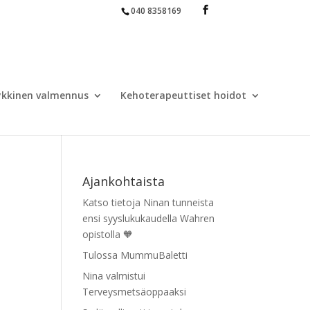
040 8358169
yykkinen valmennus
Kehoterapeuttiset hoidot
Ajankohtaista
Katso tietoja Ninan tunneista
ensi syyslukukaudella Wahren
opistolla 🧡
Tulossa MummuBaletti
Nina valmistui
Terveysmetsäoppaaksi