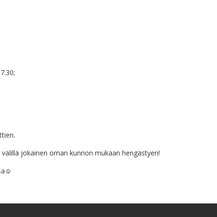
17.30;
tien.
 välillä jokainen oman kunnon mukaan hengästyen!
sa
☺️