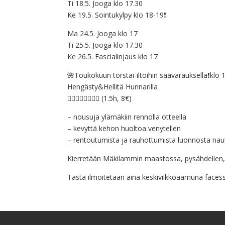
Ti 18.5. Jooga klo 17.30
Ke 19.5. Sointukylpy klo 18-19
❗
Ma 24.5. Jooga klo 17
Ti 25.5. Jooga klo 17.30
Ke 26.5. Fascialinjaus klo 17
🌺
Toukokuun torstai-iltoihin säävarauksella
❗
klo 
Hengästy&Hellitä Hunnarilla
🏃‍♀️
🚶‍♀️
🤸‍♀️
🧘‍♀️
(1.5h, 8€)
– nousuja ylämäkiin rennolla otteella
– kevyttä kehon huoltoa venytellen
– rentoutumista ja rauhottumista luonnosta naut
Kierretään Mäkilammin maastossa, pysähdellen,
Tästä ilmoitetaan aina keskiviikkoaamuna faces