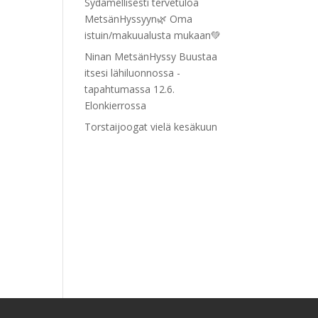
Sydämellisesti tervetuloa
MetsänHyssyyn🌿 Oma
istuin/makuualusta mukaan💚
Ninan MetsänHyssy Buustaa
itsesi lähiluonnossa -
tapahtumassa 12.6.
Elonkierrossa
Torstaijoogat vielä kesäkuun