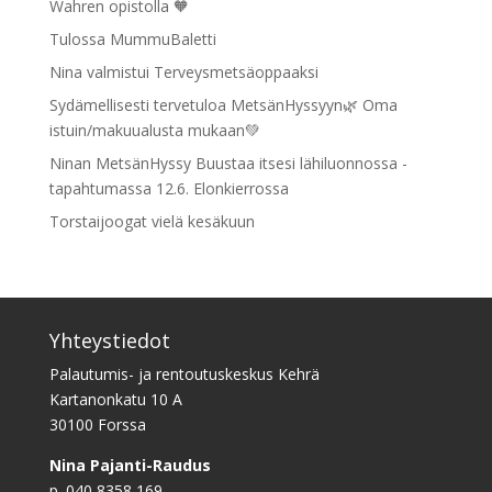
Wahren opistolla 🧡
Tulossa MummuBaletti
Nina valmistui Terveysmetsäoppaaksi
Sydämellisesti tervetuloa MetsänHyssyyn🌿 Oma
istuin/makuualusta mukaan💚
Ninan MetsänHyssy Buustaa itsesi lähiluonnossa -
tapahtumassa 12.6. Elonkierrossa
Torstaijoogat vielä kesäkuun
Yhteystiedot
Palautumis- ja rentoutuskeskus Kehrä
Kartanonkatu 10 A
30100 Forssa
Nina Pajanti-Raudus
p. 040 8358 169