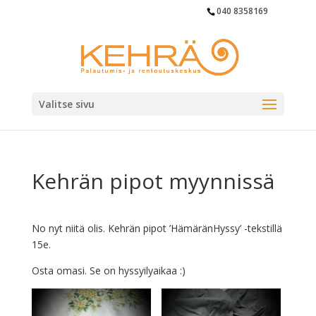
040 8358169
Valitse sivu
Kehrän pipot myynnissä
No nyt niitä olis. Kehrän pipot ’HämäränHyssy’ -tekstillä
15e.
Osta omasi. Se on hyssyilyaikaa :)