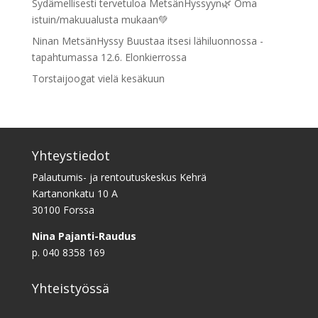
Sydämellisesti tervetuloa MetsänHyssyyn🌿 Oma
istuin/makuualusta mukaan💚
Ninan MetsänHyssy Buustaa itsesi lähiluonnossa -
tapahtumassa 12.6. Elonkierrossa
Torstaijoogat vielä kesäkuun
Yhteystiedot
Palautumis- ja rentoutuskeskus Kehrä
Kartanonkatu 10 A
30100 Forssa
Nina Pajanti-Raudus
p. 040 8358 169
Yhteistyössä