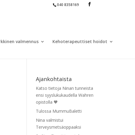
040 8358169
yykkinen valmennus
Kehoterapeuttiset hoidot
Ajankohtaista
Katso tietoja Ninan tunneista
ensi syyslukukaudella Wahren
opistolla 🧡
Tulossa MummuBaletti
Nina valmistui
Terveysmetsäoppaaksi