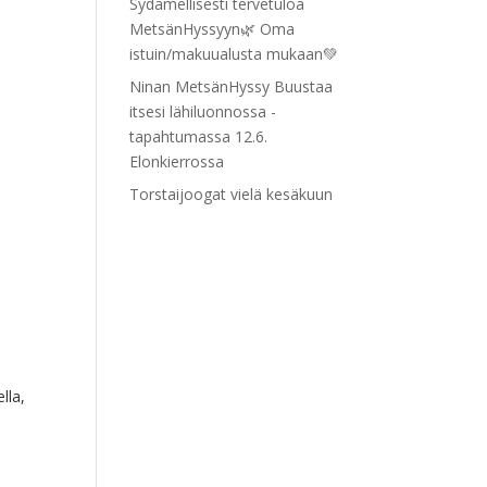
Sydämellisesti tervetuloa
MetsänHyssyyn🌿 Oma
istuin/makuualusta mukaan💚
Ninan MetsänHyssy Buustaa
itsesi lähiluonnossa -
tapahtumassa 12.6.
Elonkierrossa
Torstaijoogat vielä kesäkuun
lla,