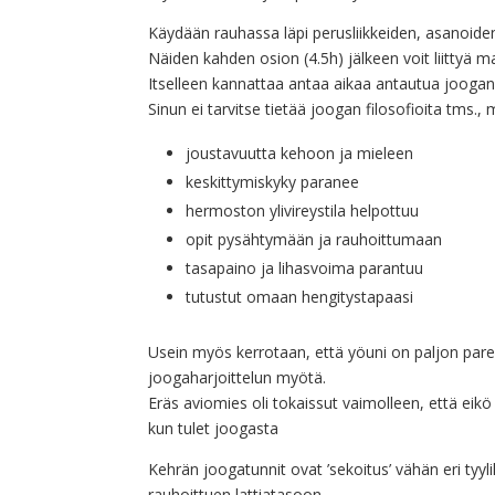
Käydään rauhassa läpi perusliikkeiden, asanoiden,
Näiden kahden osion (4.5h) jälkeen voit liittyä 
Itselleen kannattaa antaa aikaa antautua jooga
Sinun ei tarvitse tietää joogan filosofioita tms.,
joustavuutta kehoon ja mieleen
keskittymiskyky paranee
hermoston ylivireystila helpottuu
opit pysähtymään ja rauhoittumaan
tasapaino ja lihasvoima parantuu
tutustut omaan hengitystapaasi
Usein myös kerrotaan, että yöuni on paljon par
joogaharjoittelun myötä.
Eräs aviomies oli tokaissut vaimolleen, että eikö n
kun tulet joogasta
Kehrän joogatunnit ovat ’sekoitus’ vähän eri ty
rauhoittuen lattiatasoon.