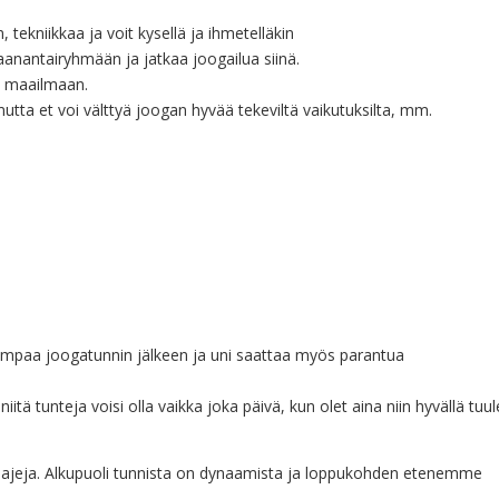
 tekniikkaa ja voit kysellä ja ihmetelläkin
maanantairyhmään ja jatkaa joogailua siinä.
n maailmaan.
 mutta et voi välttyä joogan hyvää tekeviltä vaikutuksilta, mm.
empaa joogatunnin jälkeen ja uni saattaa myös parantua
iitä tunteja voisi olla vaikka joka päivä, kun olet aina niin hyvällä tuule
ylilajeja. Alkupuoli tunnista on dynaamista ja loppukohden etenemme