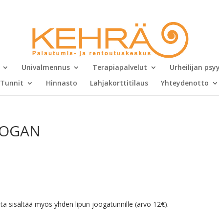
Univalmennus
Terapiapalvelut
Urheilijan ps
Tunnit
Hinnasto
Lahjakorttitilaus
Yhteydenotto
JOOGAN
a sisältää myös yhden lipun joogatunnille (arvo 12€).